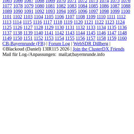
1065
1066
1067
1068
1069
1070
1071
1072
1073
1074
1075
1076
1077
1078
1079
1080
1081
1082
1083
1084
1085
1086
1087
1088
1089
1090
1091
1092
1093
1094
1095
1096
1097
1098
1099
1100
1101
1102
1103
1104
1105
1106
1107
1108
1109
1110
1111
1112
1113
1114
1115
1116
1117
1118
1119
1120
1121
1122
1123
1124
1125
1126
1127
1128
1129
1130
1131
1132
1133
1134
1135
1136
1137
1138
1139
1140
1141
1142
1143
1144
1145
1146
1147
1148
1149
1150
1151
1152
1153
1154
1155
1156
1157
1158
1159
1160
CB-Bayernrunde (FB)
|
Forum Log
|
WebSDR Dillberg
|
©Blackoud (Daniel) 13IR115 2026
|
Join the ClusterDX Friends
Mail für Log-/Anpassungen:
m
a
i
l
;
a
t
;
b
a
y
e
r
n
r
u
n
d
e
.
i
n
f
o