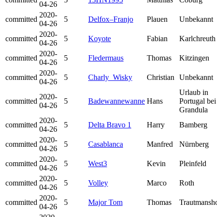
04-26
2020-
committed
5
Delfox–Franjo
Plauen
Unbekannt
04-26
2020-
committed
5
Koyote
Fabian
Karlchreuth
04-26
2020-
committed
5
Fledermaus
Thomas
Kitzingen
04-26
2020-
committed
5
Charly_Wisky
Christian
Unbekannt
04-26
Urlaub in
2020-
committed
5
Badewannewanne
Hans
Portugal bei
04-26
Grandula
2020-
committed
5
Delta Bravo 1
Harry
Bamberg
04-26
2020-
committed
5
Casablanca
Manfred
Nürnberg
04-26
2020-
committed
5
West3
Kevin
Pleinfeld
04-26
2020-
committed
5
Volley
Marco
Roth
04-26
2020-
committed
5
Major Tom
Thomas
Trautmansh
04-26