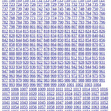
722
723
724
725
726
727
728
729
730
731
732
733
734
735
736
737
738
739
740
741
742
743
744
745
746
747
748
749
750
751
752
753
754
755
756
757
758
759
760
761
762
763
764
765
766
767
768
769
770
771
772
773
774
775
776
777
778
779
780
781
782
783
784
785
786
787
788
789
790
791
792
793
794
795
796
797
798
799
800
801
802
803
804
805
806
807
808
809
810
811
812
813
814
815
816
817
818
819
820
821
822
823
824
825
826
827
828
829
830
831
832
833
834
835
836
837
838
839
840
841
842
843
844
845
846
847
848
849
850
851
852
853
854
855
856
857
858
859
860
861
862
863
864
865
866
867
868
869
870
871
872
873
874
875
876
877
878
879
880
881
882
883
884
885
886
887
888
889
890
891
892
893
894
895
896
897
898
899
900
901
902
903
904
905
906
907
908
909
910
911
912
913
914
915
916
917
918
919
920
921
922
923
924
925
926
927
928
929
930
931
932
933
934
935
936
937
938
939
940
941
942
943
944
945
946
947
948
949
950
951
952
953
954
955
956
957
958
959
960
961
962
963
964
965
966
967
968
969
970
971
972
973
974
975
976
977
978
979
980
981
982
983
984
985
986
987
988
989
990
991
992
993
994
995
996
997
998
999
1000
1001
1002
1003
1004
1005
1006
1007
1008
1009
1010
1011
1012
1013
1014
1015
1016
1017
1018
1019
1020
1021
1022
1023
1024
1025
1026
1027
1028
1029
1030
1031
1032
1033
1034
1035
1036
1037
1038
1039
1040
1041
1042
1043
1044
1045
1046
1047
1048
1049
1050
1051
1052
1053
1054
1055
1056
1057
1058
1059
1060
1061
1062
1063
1064