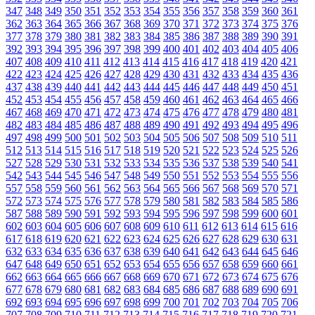
347
348
349
350
351
352
353
354
355
356
357
358
359
360
361
362
363
364
365
366
367
368
369
370
371
372
373
374
375
376
377
378
379
380
381
382
383
384
385
386
387
388
389
390
391
392
393
394
395
396
397
398
399
400
401
402
403
404
405
406
407
408
409
410
411
412
413
414
415
416
417
418
419
420
421
422
423
424
425
426
427
428
429
430
431
432
433
434
435
436
437
438
439
440
441
442
443
444
445
446
447
448
449
450
451
452
453
454
455
456
457
458
459
460
461
462
463
464
465
466
467
468
469
470
471
472
473
474
475
476
477
478
479
480
481
482
483
484
485
486
487
488
489
490
491
492
493
494
495
496
497
498
499
500
501
502
503
504
505
506
507
508
509
510
511
512
513
514
515
516
517
518
519
520
521
522
523
524
525
526
527
528
529
530
531
532
533
534
535
536
537
538
539
540
541
542
543
544
545
546
547
548
549
550
551
552
553
554
555
556
557
558
559
560
561
562
563
564
565
566
567
568
569
570
571
572
573
574
575
576
577
578
579
580
581
582
583
584
585
586
587
588
589
590
591
592
593
594
595
596
597
598
599
600
601
602
603
604
605
606
607
608
609
610
611
612
613
614
615
616
617
618
619
620
621
622
623
624
625
626
627
628
629
630
631
632
633
634
635
636
637
638
639
640
641
642
643
644
645
646
647
648
649
650
651
652
653
654
655
656
657
658
659
660
661
662
663
664
665
666
667
668
669
670
671
672
673
674
675
676
677
678
679
680
681
682
683
684
685
686
687
688
689
690
691
692
693
694
695
696
697
698
699
700
701
702
703
704
705
706
707
708
709
710
711
712
713
714
715
716
717
718
719
720
721