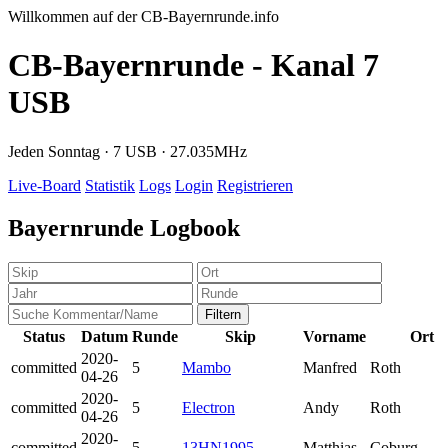
Willkommen auf der CB-Bayernrunde.info
CB-Bayernrunde - Kanal 7
USB
Jeden Sonntag · 7 USB · 27.035MHz
Live-Board
Statistik
Logs
Login
Registrieren
Bayernrunde Logbook
Filtern
Status
Datum
Runde
Skip
Vorname
Ort
2020-
committed
5
Mambo
Manfred
Roth
04-26
2020-
committed
5
Electron
Andy
Roth
04-26
2020-
committed
5
13HN1995
Matthias
Coburg