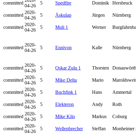
2020-
committed
5
Spedfire
Dominik
Hersbruck
04-26
2020-
committed
5
Äskulap
Jürgen
Nürnberg
04-26
2020-
committed
5
Muli 1
Werner
Burgfahrnb
04-26
2020-
committed
5
Ennivon
Kalle
Nürnberg
04-26
2020-
committed
5
Oskar Zulu 1
Thorsten
Donauwört
04-26
2020-
committed
5
Mike Delta
Mario
Maroldswei
04-26
2020-
committed
5
Buchfink 1
Hans
Ammertal
04-26
2020-
committed
5
Elekteron
Andy
Roth
04-26
2020-
committed
5
Mike Kilo
Markus
Coburg
04-26
2020-
committed
5
Wellenbrecher
Steffan
Monheimer 
04-26