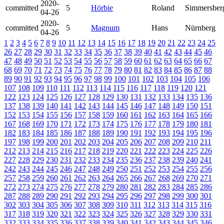
2020-
committed
5
Hörbie
Roland
Simmersber
04-26
2020-
committed
5
Magnum
Hans
Nürnberg
04-26
1
2
3
4
5
6
7
8
9
10
11
12
13
14
15
16
17
18
19
20
21
22
23
24
25
26
27
28
29
30
31
32
33
34
35
36
37
38
39
40
41
42
43
44
45
46
47
48
49
50
51
52
53
54
55
56
57
58
59
60
61
62
63
64
65
66
67
68
69
70
71
72
73
74
75
76
77
78
79
80
81
82
83
84
85
86
87
88
89
90
91
92
93
94
95
96
97
98
99
100
101
102
103
104
105
106
107
108
109
110
111
112
113
114
115
116
117
118
119
120
121
122
123
124
125
126
127
128
129
130
131
132
133
134
135
136
137
138
139
140
141
142
143
144
145
146
147
148
149
150
151
152
153
154
155
156
157
158
159
160
161
162
163
164
165
166
167
168
169
170
171
172
173
174
175
176
177
178
179
180
181
182
183
184
185
186
187
188
189
190
191
192
193
194
195
196
197
198
199
200
201
202
203
204
205
206
207
208
209
210
211
212
213
214
215
216
217
218
219
220
221
222
223
224
225
226
227
228
229
230
231
232
233
234
235
236
237
238
239
240
241
242
243
244
245
246
247
248
249
250
251
252
253
254
255
256
257
258
259
260
261
262
263
264
265
266
267
268
269
270
271
272
273
274
275
276
277
278
279
280
281
282
283
284
285
286
287
288
289
290
291
292
293
294
295
296
297
298
299
300
301
302
303
304
305
306
307
308
309
310
311
312
313
314
315
316
317
318
319
320
321
322
323
324
325
326
327
328
329
330
331
332
333
334
335
336
337
338
339
340
341
342
343
344
345
346