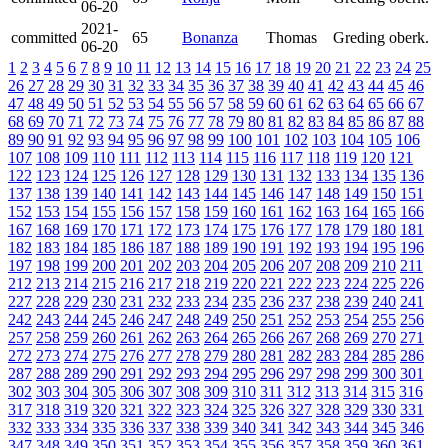
06-20
2021-
committed
65
Bonanza
Thomas
Greding oberk.
06-20
1
2
3
4
5
6
7
8
9
10
11
12
13
14
15
16
17
18
19
20
21
22
23
24
25
26
27
28
29
30
31
32
33
34
35
36
37
38
39
40
41
42
43
44
45
46
47
48
49
50
51
52
53
54
55
56
57
58
59
60
61
62
63
64
65
66
67
68
69
70
71
72
73
74
75
76
77
78
79
80
81
82
83
84
85
86
87
88
89
90
91
92
93
94
95
96
97
98
99
100
101
102
103
104
105
106
107
108
109
110
111
112
113
114
115
116
117
118
119
120
121
122
123
124
125
126
127
128
129
130
131
132
133
134
135
136
137
138
139
140
141
142
143
144
145
146
147
148
149
150
151
152
153
154
155
156
157
158
159
160
161
162
163
164
165
166
167
168
169
170
171
172
173
174
175
176
177
178
179
180
181
182
183
184
185
186
187
188
189
190
191
192
193
194
195
196
197
198
199
200
201
202
203
204
205
206
207
208
209
210
211
212
213
214
215
216
217
218
219
220
221
222
223
224
225
226
227
228
229
230
231
232
233
234
235
236
237
238
239
240
241
242
243
244
245
246
247
248
249
250
251
252
253
254
255
256
257
258
259
260
261
262
263
264
265
266
267
268
269
270
271
272
273
274
275
276
277
278
279
280
281
282
283
284
285
286
287
288
289
290
291
292
293
294
295
296
297
298
299
300
301
302
303
304
305
306
307
308
309
310
311
312
313
314
315
316
317
318
319
320
321
322
323
324
325
326
327
328
329
330
331
332
333
334
335
336
337
338
339
340
341
342
343
344
345
346
347
348
349
350
351
352
353
354
355
356
357
358
359
360
361