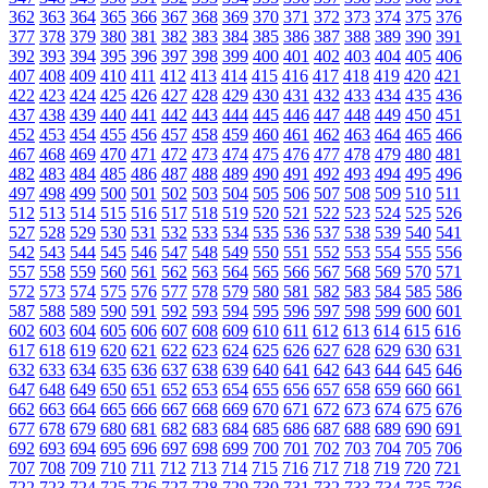
362
363
364
365
366
367
368
369
370
371
372
373
374
375
376
377
378
379
380
381
382
383
384
385
386
387
388
389
390
391
392
393
394
395
396
397
398
399
400
401
402
403
404
405
406
407
408
409
410
411
412
413
414
415
416
417
418
419
420
421
422
423
424
425
426
427
428
429
430
431
432
433
434
435
436
437
438
439
440
441
442
443
444
445
446
447
448
449
450
451
452
453
454
455
456
457
458
459
460
461
462
463
464
465
466
467
468
469
470
471
472
473
474
475
476
477
478
479
480
481
482
483
484
485
486
487
488
489
490
491
492
493
494
495
496
497
498
499
500
501
502
503
504
505
506
507
508
509
510
511
512
513
514
515
516
517
518
519
520
521
522
523
524
525
526
527
528
529
530
531
532
533
534
535
536
537
538
539
540
541
542
543
544
545
546
547
548
549
550
551
552
553
554
555
556
557
558
559
560
561
562
563
564
565
566
567
568
569
570
571
572
573
574
575
576
577
578
579
580
581
582
583
584
585
586
587
588
589
590
591
592
593
594
595
596
597
598
599
600
601
602
603
604
605
606
607
608
609
610
611
612
613
614
615
616
617
618
619
620
621
622
623
624
625
626
627
628
629
630
631
632
633
634
635
636
637
638
639
640
641
642
643
644
645
646
647
648
649
650
651
652
653
654
655
656
657
658
659
660
661
662
663
664
665
666
667
668
669
670
671
672
673
674
675
676
677
678
679
680
681
682
683
684
685
686
687
688
689
690
691
692
693
694
695
696
697
698
699
700
701
702
703
704
705
706
707
708
709
710
711
712
713
714
715
716
717
718
719
720
721
722
723
724
725
726
727
728
729
730
731
732
733
734
735
736