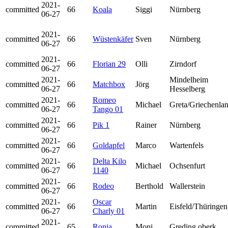
2021-
committed
66
Koala
Siggi
Nürnberg
06-27
2021-
committed
66
Wüstenkäfer
Sven
Nürnberg
06-27
2021-
committed
66
Florian 29
Olli
Zirndorf
06-27
2021-
Mindelheim
committed
66
Matchbox
Jörg
06-27
Hesselberg
2021-
Romeo
committed
66
Michael
Greta/Griechenla
06-27
Tango 01
2021-
committed
66
Pik 1
Rainer
Nürnberg
06-27
2021-
committed
66
Goldapfel
Marco
Wartenfels
06-27
2021-
Delta Kilo
committed
66
Michael
Ochsenfurt
06-27
1140
2021-
committed
66
Rodeo
Berthold
Wallerstein
06-27
2021-
Oscar
committed
66
Martin
Eisfeld/Thüringen
06-27
Charly 01
2021-
committed
65
Ronja
Moni
Greding oberk.