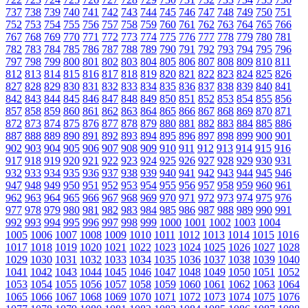
737
738
739
740
741
742
743
744
745
746
747
748
749
750
751
752
753
754
755
756
757
758
759
760
761
762
763
764
765
766
767
768
769
770
771
772
773
774
775
776
777
778
779
780
781
782
783
784
785
786
787
788
789
790
791
792
793
794
795
796
797
798
799
800
801
802
803
804
805
806
807
808
809
810
811
812
813
814
815
816
817
818
819
820
821
822
823
824
825
826
827
828
829
830
831
832
833
834
835
836
837
838
839
840
841
842
843
844
845
846
847
848
849
850
851
852
853
854
855
856
857
858
859
860
861
862
863
864
865
866
867
868
869
870
871
872
873
874
875
876
877
878
879
880
881
882
883
884
885
886
887
888
889
890
891
892
893
894
895
896
897
898
899
900
901
902
903
904
905
906
907
908
909
910
911
912
913
914
915
916
917
918
919
920
921
922
923
924
925
926
927
928
929
930
931
932
933
934
935
936
937
938
939
940
941
942
943
944
945
946
947
948
949
950
951
952
953
954
955
956
957
958
959
960
961
962
963
964
965
966
967
968
969
970
971
972
973
974
975
976
977
978
979
980
981
982
983
984
985
986
987
988
989
990
991
992
993
994
995
996
997
998
999
1000
1001
1002
1003
1004
1005
1006
1007
1008
1009
1010
1011
1012
1013
1014
1015
1016
1017
1018
1019
1020
1021
1022
1023
1024
1025
1026
1027
1028
1029
1030
1031
1032
1033
1034
1035
1036
1037
1038
1039
1040
1041
1042
1043
1044
1045
1046
1047
1048
1049
1050
1051
1052
1053
1054
1055
1056
1057
1058
1059
1060
1061
1062
1063
1064
1065
1066
1067
1068
1069
1070
1071
1072
1073
1074
1075
1076