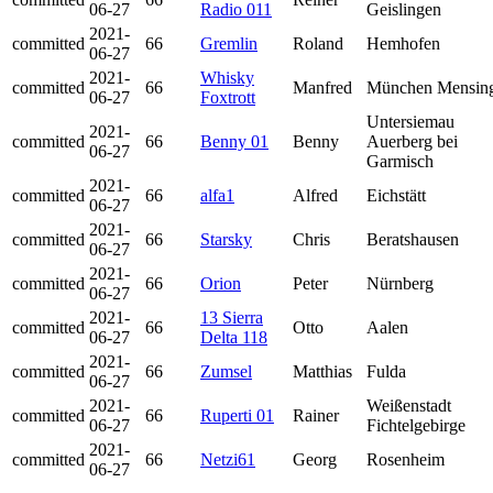
06-27
Radio 011
Geislingen
2021-
committed
66
Gremlin
Roland
Hemhofen
06-27
2021-
Whisky
committed
66
Manfred
München Mensin
06-27
Foxtrott
Untersiemau
2021-
committed
66
Benny 01
Benny
Auerberg bei
06-27
Garmisch
2021-
committed
66
alfa1
Alfred
Eichstätt
06-27
2021-
committed
66
Starsky
Chris
Beratshausen
06-27
2021-
committed
66
Orion
Peter
Nürnberg
06-27
2021-
13 Sierra
committed
66
Otto
Aalen
06-27
Delta 118
2021-
committed
66
Zumsel
Matthias
Fulda
06-27
2021-
Weißenstadt
committed
66
Ruperti 01
Rainer
06-27
Fichtelgebirge
2021-
committed
66
Netzi61
Georg
Rosenheim
06-27