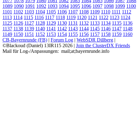
1077
1078
1079
1080
1081
1082
1083
1084
1085
1086
1087
1088
1089
1090
1091
1092
1093
1094
1095
1096
1097
1098
1099
1100
1101
1102
1103
1104
1105
1106
1107
1108
1109
1110
1111
1112
1113
1114
1115
1116
1117
1118
1119
1120
1121
1122
1123
1124
1125
1126
1127
1128
1129
1130
1131
1132
1133
1134
1135
1136
1137
1138
1139
1140
1141
1142
1143
1144
1145
1146
1147
1148
1149
1150
1151
1152
1153
1154
1155
1156
1157
1158
1159
1160
CB-Bayernrunde (FB)
|
Forum Log
|
WebSDR Dillberg
|
©Blackoud (Daniel) 13IR115 2026
|
Join the ClusterDX Friends
Mail für Log-/Anpassungen:
m
a
i
l
;
a
t
;
b
a
y
e
r
n
r
u
n
d
e
.
i
n
f
o