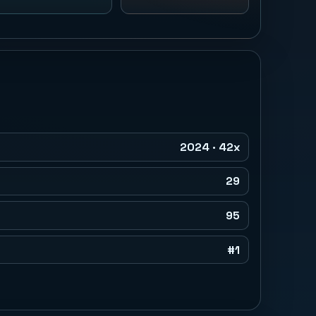
2024 · 42x
29
95
#1