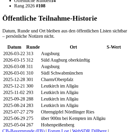
Öffentliche Runden
14
Rang 2026
#108
Öffentliche Teilnahme-Historie
Datum, Runde und Ort bleiben aus den öffentlichen Listen sichtbar
– persönliche Notizen nicht.
Datum
Runde
Ort
S-Wert
2026-03-22
313
Augsburg
2026-03-15
312
Süld Augburg oberkünftig
2026-03-08
311
Augsburg
2026-03-01
310
Südl Schwabmünchen
2025-12-28
301
Charm/Oberpfalz
2025-12-21
300
Leutkirch im Allgäu
2025-11-02
293
Leutkirch im Allgäu
2025-09-28
288
Leutkirch im Allgäu
2025-08-24
283
Leutkirch im Allgäu
2025-07-27
279
Ohrengipfel Nördlinger Ries
2025-06-29
275
über 900m bei Kempten im Allgäu
2025-05-04
267
Hohenpeißenberg
CB-Bayernrunde (FB)
|
Forum Log
|
WebSDR Dillberg
|