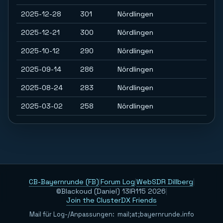
2025-12-28
301
Nördlingen
2025-12-21
300
Nördlingen
2025-10-12
290
Nördlingen
2025-09-14
286
Nördlingen
2025-08-24
283
Nördlingen
2025-03-02
258
Nördlingen
CB-Bayernrunde (FB)
|
Forum Log
|
WebSDR Dillberg
|
©Blackoud (Daniel) 13IR115 2026
|
Join the ClusterDX Friends
Mail für Log-/Anpassungen:
m
a
i
l
;
a
t
;
b
a
y
e
r
n
r
u
n
d
e
.
i
n
f
o