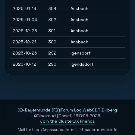
2026-01-18
304
Ansbach
2026-01-04
302
Ansbach
2025-12-28
301
Ansbach
2025-12-21
300
Ansbach
2025-10-26
292
Igensdorf
2025-10-12
290
Igendsdorf
CB-Bayernrunde (FB)
|
Forum Log
|
WebSDR Dillberg
|
©Blackoud (Daniel) 13IR115 2026
|
Join the ClusterDX Friends
Mail für Log-/Anpassungen:
m
a
i
l
;
a
t
;
b
a
y
e
r
n
r
u
n
d
e
.
i
n
f
o