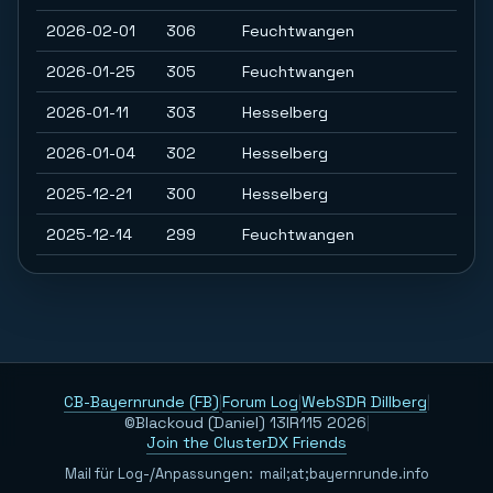
2026-02-01
306
Feuchtwangen
2026-01-25
305
Feuchtwangen
2026-01-11
303
Hesselberg
2026-01-04
302
Hesselberg
2025-12-21
300
Hesselberg
2025-12-14
299
Feuchtwangen
CB-Bayernrunde (FB)
|
Forum Log
|
WebSDR Dillberg
|
©Blackoud (Daniel) 13IR115 2026
|
Join the ClusterDX Friends
Mail für Log-/Anpassungen:
m
a
i
l
;
a
t
;
b
a
y
e
r
n
r
u
n
d
e
.
i
n
f
o